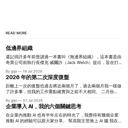
READ MORE
低邊界組織
還記得許多年前曾讀過一本書叫《無邊界組織》，這本書是由
奇異公司前執行長傑克·威爾許（Jack Welch）提出，旨在打
破企業內部的垂直與水平隔閡，以及公司與外部供應商、顧客
By gipi
19 Jul 2026
間的藩籬，以促進靈活性、創新和知識流動。 當年讀這本書
2026 年的第二次深度復盤
時覺得這概念很好，但 我也知道奇異本質上仍是一個高度強
勢、績效導向、中心權力清楚的大型企業。無邊界並不等於弱
距離上一次的復盤也過去將近兩個月了，過去兩個月我一樣做
化管理，反而是在強烈目標與績效要求下，移除妨礙執行的障
了許多事，但我的工作重點確實與之前不大相同。 二月份
礙。 所以我認為他當時提出這個概念時，更多的應該是對內
起，我花了大量的時間透過 AI 做了許多東西，發現 AI 的無窮
By gipi
07 Jul 2026
的一種政令宣達 - 你們要好好合作，你們不要樹立穀倉。 思
可能，也讓我重拾對工作的深度熱情。而六月份則是在熱情稍
企業導入 AI，我的六個關鍵思考
考的起源 最近因 AI 引入組織內，讓我對企業的組織分工與架
稍消退，回歸客觀思考的一個過渡期。 四月份，我正式接任
構設計有了許多思考。近幾個月陸續有幾個人問我：「你覺得
方圓策略長一職，把自己的角色放在思考三五年以上的策略。
在企業內推動 AI 也有半年左右的時光了，我覺得有幾個企業
AI 時代的組織架構會如何演進？會變得更扁平嗎？」 對於組
雖然還在適應中，但我還是有蠻多收穫的。很多艱難的決策是
推動 AI 的經驗可以跟大家分享。 幫高階主管換上 AI 腦 我在五
織架構，我一直有個核心概念：「組織架構應該服務於目
真的需要勇氣，可當經營階層願意支持時，策略就走得很踏
月初寫過一篇文章《AI 在商業決策層面給我帶來的三層改