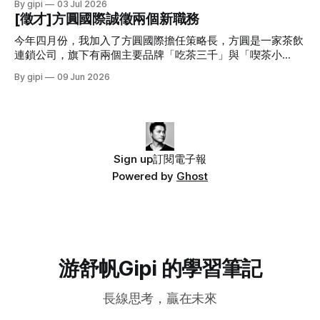
By gipi
03 Jul 2026
標。」(關於組織架構設計，可以參考：公司部門組織架構有
實。 五六月份，我投入在方圓的時間超過三百小時，這讓我
變》。 很多老闆都在談 AI 的重要性，可他們多數的 AI 知識都
[徵才]方圓國際誠徵兩個新職務
哪些？四種常見的組織架構與優缺點) 組織架構，不是最重要
反思真要做到影響一家公司的整體策略，我得花上多少時間才
是「聽來的」，而非親身經歷。一個對 AI 沒有足夠了解的主
的問題，優先思考的永遠是目標。 除了組織架構外，近幾年
夠。這個問題讓我對自己往後的工作方式有了新的啟發。 六
管，是很難體會 AI 真正的強大，以及 AI 可能具有的限制。 當
今年四月份，我加入了方圓國際擔任策略長，方圓是一家茶飲
最常被談論的問題就是「工程師要被 AI 取代了」、「AI
月份，我跟一家合作很久的企業主提案，取消預計要上的年度
高階主管處於這種狀態，公司的各種決策很難進入 AI 時代。
連鎖公司，旗下有兩個主要品牌「吃茶三千」與「喫茶小
課程，而是回到原先授課預計要解決的問題思考。我建議我們
他們的習慣用語會是： 「這不是用 AI 做一下就好了。」 「我
舖」。吃茶三千在海外 30 多的城市有約 130 家門市，喫茶小
By gipi
09 Jun 2026
直接把課程改成系統顧問案，因為他們遭遇的問題其實完全可
朋友跟我說，這個 AI 就能搞定了。」 「我昨天在網路上看到
舖在台灣則約有 60 家門市。 我從去年底開始擔任方圓的顧
以透過系統來解決。 這幾個月是真的比過去一年都忙碌，但
人家說，這東西 AI 五分鐘做出來。」 「我看新聞，某某公司
問，主要協助梳理公司的管理制度、流程與阻礙成長的問題。
也很充實。 AI 改變了許多事，但也很多沒改變的 AI 改變了我
導入 AI 後砍了幾百人。」 高階對新科技的一知半解，
四月份我轉任策略長，過去這一個多月，我除了 AI 的引入與
做事的方式，因為他讓效率提升了，也讓很多問題的解決方案
建置外，我也花了大量的時間重新構思公司的整體策略。 我
變多了；AI 也改變了我思考的方式，因為「做」變得
們進行了「未來十年不變的事」的策略探討，最終設定了十年
戰略方向，三年目標，以及 2026 年的關鍵任務。 透過這樣深
Sign up
訂閱電子報
度的策略思考，我們也藉這個機會盤點了公司目前的人才缺
Powered by
Ghost
口。 以下有兩個很關鍵的角色是我迫切在找尋的。如果你覺
得自己或身邊的人很適合加入方圓，請自薦或推薦給我，謝
謝。 歡迎將履歷投遞到：gipi@teashop168.com.tw 門市體驗
經理(Store Experience Manager) 門市是接觸終端消費者的最
後一哩路，也是品牌傳遞價值的關鍵接觸點。我們在全球因應
不同的市場有不同的店型設計，
游舒帆Gipi 的學習筆記
長線思考，贏在未來