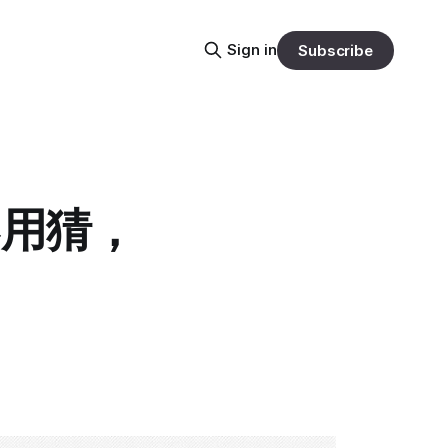
Sign in
Subscribe
不用猜，