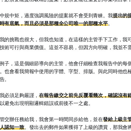
中規中矩，過度強調風險的提案就不會受到青睞。我
提出的
時有底氣，而且必須是那種全公司唯一的那種水平
。
我的挑戰也很大，但我也知道，在這樣的主管手下工作，我
技術可行與商業價值。這並不容易，但因方向明確，我並不
個例子，這是個細節導向的主管，他會仔細檢查我報告中的每
。也會看我簡報中使用的字體、字型、排版。與此同時他也
告。
我必須足夠嚴謹，
在報告繳交之前先反覆看幾次，確認沒有
以避免出現明顯邏輯錯誤或前後不一之處。
管交辦任務給我，我會第一時間同步給他，並在
發給上級主
人認知一致
。發出去的郵件如果獲得了上級的讚賞，那我會