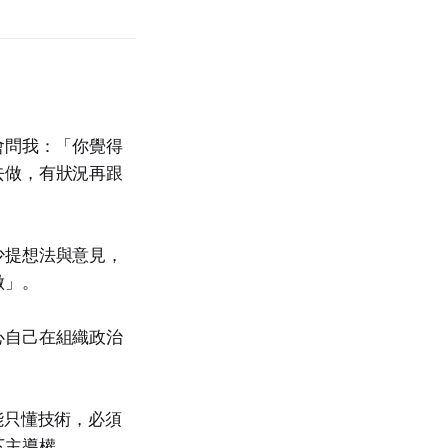
會問我：「你覺得
去做，有狀況再跟
少提想法與意見，
做」。
心自己在組織政治
能只懂技術，必須
下主導權。