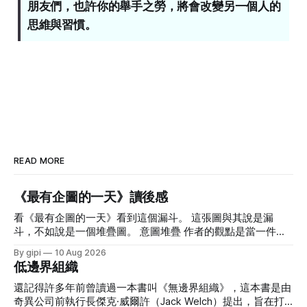
朋友們，也許你的舉手之勞，將會改變另一個人的
思維與習慣。
READ MORE
《最有企圖的一天》讀後感
看《最有企圖的一天》看到這個漏斗。 這張圖與其說是漏
斗，不如說是一個堆疊圖。 意圖堆疊 作者的觀點是當一件事
符合你的價值觀，又是你生活的優先事項，同時也與你的目標
By gipi
10 Aug 2026
契合，而你也設定了計畫要來完成他，那在即將要做的這個當
低邊界組織
下，你的意圖會極大化，這就是所謂的「意圖堆疊」。 我很
重視助人成功，所以我在思考工作時總會往能影響更多人，解
還記得許多年前曾讀過一本書叫《無邊界組織》，這本書是由
決更難的問題的角度思考。我選擇了教育產業，選擇擔任講
奇異公司前執行長傑克·威爾許（Jack Welch）提出，旨在打