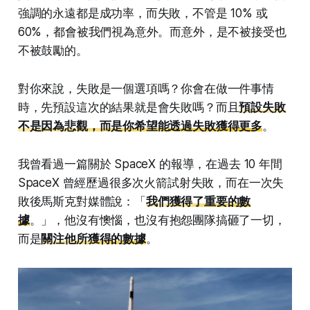
強調的永遠都是成功率，而失敗，不管是 10% 或
60%，都會被我們視為意外。而意外，是不被接受也
不被鼓勵的。
對你來說，失敗是一個選項嗎？你會在做一件事情
時，先預設這次的結果就是會失敗嗎？而且
預設失敗
不是因為悲觀，而是你希望能透過失敗獲得更多
。
我曾看過一篇關於 SpaceX 的報導，在過去 10 年間
SpaceX 曾經歷過很多次火箭試射失敗，而在一次失
敗後馬斯克對媒體說：「
我們獲得了重要的數
據
。」，他沒有懊惱，也沒有抱怨團隊搞砸了一切，
而是
關注他所獲得的數據
。