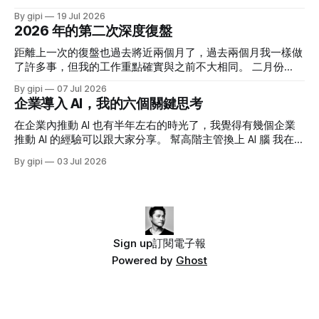
師、顧問、Mentor；選擇軟體產業擔任 PM、架構師；選擇加
破企業內部的垂直與水平隔閡，以及公司與外部供應商、顧客
By gipi
19 Jul 2026
入餐飲業，思考策略時往能改善門市現場，又能兼顧總部營運
間的藩籬，以促進靈活性、創新和知識流動。 當年讀這本書
2026 年的第二次深度復盤
的方向發展。 助人成功是我的價值觀，影響更多人，解決更
時覺得這概念很好，但 我也知道奇異本質上仍是一個高度強
難的問題是我的優先事項。 我會找到符合這兩者的公司加
勢、績效導向、中心權力清楚的大型企業。無邊界並不等於弱
距離上一次的復盤也過去將近兩個月了，過去兩個月我一樣做
入，因為與公司方向契合，所以設定目標時便有機會趨於一
化管理，反而是在強烈目標與績效要求下，移除妨礙執行的障
了許多事，但我的工作重點確實與之前不大相同。 二月份
致。我在想跟做之間就沒有障礙，而沒有阻礙，意圖便可推
礙。 所以我認為他當時提出這個概念時，更多的應該是對內
起，我花了大量的時間透過 AI 做了許多東西，發現 AI 的無窮
By gipi
07 Jul 2026
疊，反之，意圖很可能會遭到打斷。 意圖持續時間 而「意圖
的一種政令宣達 - 你們要好好合作，你們不要樹立穀倉。 思
可能，也讓我重拾對工作的深度熱情。而六月份則是在熱情稍
企業導入 AI，我的六個關鍵思考
的持續時間」概念是什麼呢？ 如果你只是當下想到要做，那
考的起源 最近因 AI 引入組織內，讓我對企業的組織分工與架
稍消退，回歸客觀思考的一個過渡期。 四月份，我正式接任
意圖的持續時間是最短暫的，可能就是當下那一秒，可過了這
構設計有了許多思考。近幾個月陸續有幾個人問我：「你覺得
方圓策略長一職，把自己的角色放在思考三五年以上的策略。
在企業內推動 AI 也有半年左右的時光了，我覺得有幾個企業
個時間點，你的意圖可能就會消失了。舉個例子來說，我們都
AI 時代的組織架構會如何演進？會變得更扁平嗎？」 對於組
雖然還在適應中，但我還是有蠻多收穫的。很多艱難的決策是
推動 AI 的經驗可以跟大家分享。 幫高階主管換上 AI 腦 我在五
有過對一件事只有三分鐘熱度的狀況，像我曾經想學烹飪，
織架構，我一直有個核心概念：「組織架構應該服務於目
真的需要勇氣，可當經營階層願意支持時，策略就走得很踏
月初寫過一篇文章《AI 在商業決策層面給我帶來的三層改
By gipi
03 Jul 2026
標。」(關於組織架構設計，可以參考：公司部門組織架構有
實。 五六月份，我投入在方圓的時間超過三百小時，這讓我
變》。 很多老闆都在談 AI 的重要性，可他們多數的 AI 知識都
哪些？四種常見的組織架構與優缺點) 組織架構，不是最重要
反思真要做到影響一家公司的整體策略，我得花上多少時間才
是「聽來的」，而非親身經歷。一個對 AI 沒有足夠了解的主
的問題，優先思考的永遠是目標。 除了組織架構外，近幾年
夠。這個問題讓我對自己往後的工作方式有了新的啟發。 六
管，是很難體會 AI 真正的強大，以及 AI 可能具有的限制。 當
最常被談論的問題就是「工程師要被 AI 取代了」、「AI
月份，我跟一家合作很久的企業主提案，取消預計要上的年度
高階主管處於這種狀態，公司的各種決策很難進入 AI 時代。
課程，而是回到原先授課預計要解決的問題思考。我建議我們
他們的習慣用語會是： 「這不是用 AI 做一下就好了。」 「我
直接把課程改成系統顧問案，因為他們遭遇的問題其實完全可
朋友跟我說，這個 AI 就能搞定了。」 「我昨天在網路上看到
Sign up
訂閱電子報
以透過系統來解決。 這幾個月是真的比過去一年都忙碌，但
人家說，這東西 AI 五分鐘做出來。」 「我看新聞，某某公司
Powered by
Ghost
也很充實。 AI 改變了許多事，但也很多沒改變的 AI 改變了我
導入 AI 後砍了幾百人。」 高階對新科技的一知半解，
做事的方式，因為他讓效率提升了，也讓很多問題的解決方案
變多了；AI 也改變了我思考的方式，因為「做」變得