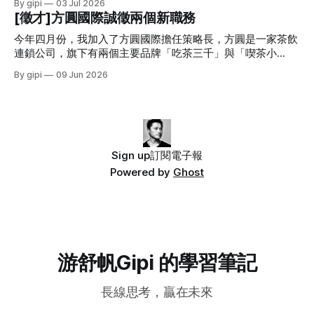
By gipi
03 Jul 2026
標。」(關於組織架構設計，可以參考：公司部門組織架構有
實。 五六月份，我投入在方圓的時間超過三百小時，這讓我
變》。 很多老闆都在談 AI 的重要性，可他們多數的 AI 知識都
[徵才]方圓國際誠徵兩個新職務
哪些？四種常見的組織架構與優缺點) 組織架構，不是最重要
反思真要做到影響一家公司的整體策略，我得花上多少時間才
是「聽來的」，而非親身經歷。一個對 AI 沒有足夠了解的主
的問題，優先思考的永遠是目標。 除了組織架構外，近幾年
夠。這個問題讓我對自己往後的工作方式有了新的啟發。 六
管，是很難體會 AI 真正的強大，以及 AI 可能具有的限制。 當
今年四月份，我加入了方圓國際擔任策略長，方圓是一家茶飲
最常被談論的問題就是「工程師要被 AI 取代了」、「AI
月份，我跟一家合作很久的企業主提案，取消預計要上的年度
高階主管處於這種狀態，公司的各種決策很難進入 AI 時代。
連鎖公司，旗下有兩個主要品牌「吃茶三千」與「喫茶小
課程，而是回到原先授課預計要解決的問題思考。我建議我們
他們的習慣用語會是： 「這不是用 AI 做一下就好了。」 「我
舖」。吃茶三千在海外 30 多的城市有約 130 家門市，喫茶小
By gipi
09 Jun 2026
直接把課程改成系統顧問案，因為他們遭遇的問題其實完全可
朋友跟我說，這個 AI 就能搞定了。」 「我昨天在網路上看到
舖在台灣則約有 60 家門市。 我從去年底開始擔任方圓的顧
以透過系統來解決。 這幾個月是真的比過去一年都忙碌，但
人家說，這東西 AI 五分鐘做出來。」 「我看新聞，某某公司
問，主要協助梳理公司的管理制度、流程與阻礙成長的問題。
也很充實。 AI 改變了許多事，但也很多沒改變的 AI 改變了我
導入 AI 後砍了幾百人。」 高階對新科技的一知半解，
四月份我轉任策略長，過去這一個多月，我除了 AI 的引入與
做事的方式，因為他讓效率提升了，也讓很多問題的解決方案
建置外，我也花了大量的時間重新構思公司的整體策略。 我
變多了；AI 也改變了我思考的方式，因為「做」變得
們進行了「未來十年不變的事」的策略探討，最終設定了十年
戰略方向，三年目標，以及 2026 年的關鍵任務。 透過這樣深
Sign up
訂閱電子報
度的策略思考，我們也藉這個機會盤點了公司目前的人才缺
Powered by
Ghost
口。 以下有兩個很關鍵的角色是我迫切在找尋的。如果你覺
得自己或身邊的人很適合加入方圓，請自薦或推薦給我，謝
謝。 歡迎將履歷投遞到：gipi@teashop168.com.tw 門市體驗
經理(Store Experience Manager) 門市是接觸終端消費者的最
後一哩路，也是品牌傳遞價值的關鍵接觸點。我們在全球因應
不同的市場有不同的店型設計，
游舒帆Gipi 的學習筆記
長線思考，贏在未來