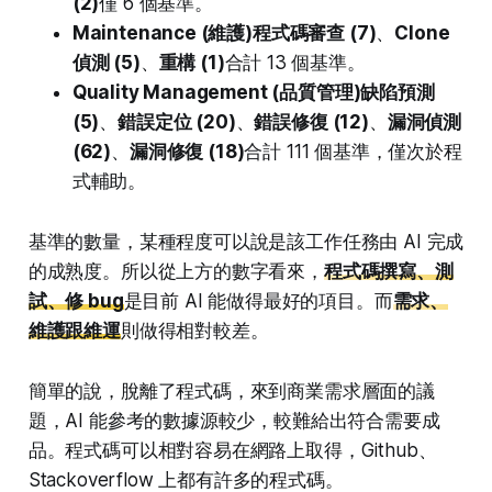
(2)
僅 6 個基準。
Maintenance (維護)
程式碼審查 (7)
、
Clone
偵測 (5)
、
重構 (1)
合計 13 個基準。
Quality Management (品質管理)
缺陷預測
(5)
、
錯誤定位 (20)
、
錯誤修復 (12)
、
漏洞偵測
(62)
、
漏洞修復 (18)
合計 111 個基準，僅次於程
式輔助。
基準的數量，某種程度可以說是該工作任務由 AI 完成
的成熟度。所以從上方的數字看來，
程式碼撰寫、測
試、修 bug
是目前 AI 能做得最好的項目。而
需求、
維護跟維運
則做得相對較差。
簡單的說，脫離了程式碼，來到商業需求層面的議
題，AI 能參考的數據源較少，較難給出符合需要成
品。程式碼可以相對容易在網路上取得，Github、
Stackoverflow 上都有許多的程式碼。