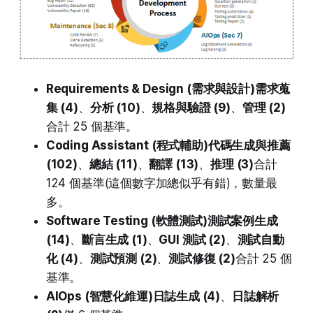
Requirements & Design (需求與設計)
需求蒐
集 (4)
、
分析 (10)
、
規格與驗證 (9)
、
管理 (2)
合計 25 個基準。
Coding Assistant (程式輔助)
代碼生成與推薦
(102)
、
總結 (11)
、
翻譯 (13)
、
推理 (3)
合計
124 個基準(這個數字加總似乎有錯)，數量最
多。
Software Testing (軟體測試)
測試案例生成
(14)
、
斷言生成 (1)
、
GUI 測試 (2)
、
測試自動
化 (4)
、
測試預測 (2)
、
測試修復 (2)
合計 25 個
基準。
AIOps (智慧化維運)
日誌生成 (4)
、
日誌解析