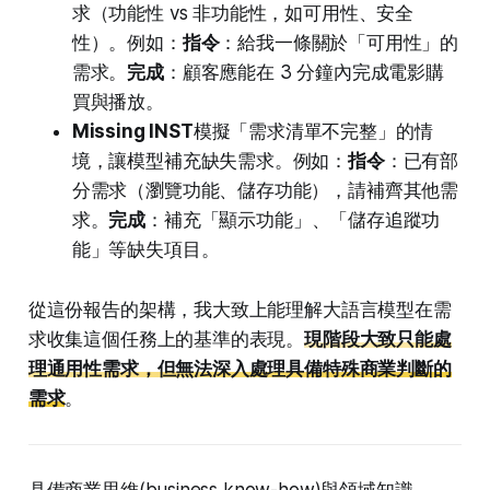
求（功能性 vs 非功能性，如可用性、安全
性）。例如：
指令
：給我一條關於「可用性」的
需求。
完成
：顧客應能在 3 分鐘內完成電影購
買與播放。
Missing INST
模擬「需求清單不完整」的情
境，讓模型補充缺失需求。例如：
指令
：已有部
分需求（瀏覽功能、儲存功能），請補齊其他需
求。
完成
：補充「顯示功能」、「儲存追蹤功
能」等缺失項目。
從這份報告的架構，我大致上能理解大語言模型在需
求收集這個任務上的基準的表現。
現階段大致只能處
理通用性需求，但無法深入處理具備特殊商業判斷的
需求
。
具備商業思維(business know-how)與領域知識