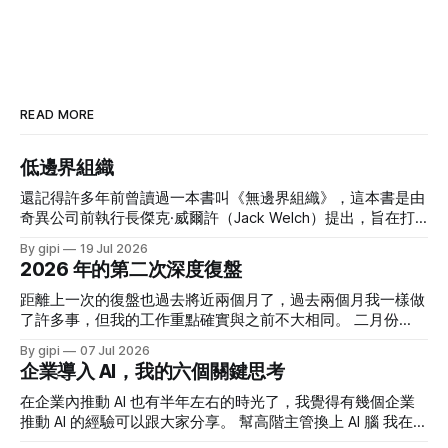
READ MORE
低邊界組織
還記得許多年前曾讀過一本書叫《無邊界組織》，這本書是由
奇異公司前執行長傑克·威爾許（Jack Welch）提出，旨在打
破企業內部的垂直與水平隔閡，以及公司與外部供應商、顧客
By gipi
19 Jul 2026
間的藩籬，以促進靈活性、創新和知識流動。 當年讀這本書
2026 年的第二次深度復盤
時覺得這概念很好，但 我也知道奇異本質上仍是一個高度強
勢、績效導向、中心權力清楚的大型企業。無邊界並不等於弱
距離上一次的復盤也過去將近兩個月了，過去兩個月我一樣做
化管理，反而是在強烈目標與績效要求下，移除妨礙執行的障
了許多事，但我的工作重點確實與之前不大相同。 二月份
礙。 所以我認為他當時提出這個概念時，更多的應該是對內
起，我花了大量的時間透過 AI 做了許多東西，發現 AI 的無窮
By gipi
07 Jul 2026
的一種政令宣達 - 你們要好好合作，你們不要樹立穀倉。 思
可能，也讓我重拾對工作的深度熱情。而六月份則是在熱情稍
企業導入 AI，我的六個關鍵思考
考的起源 最近因 AI 引入組織內，讓我對企業的組織分工與架
稍消退，回歸客觀思考的一個過渡期。 四月份，我正式接任
構設計有了許多思考。近幾個月陸續有幾個人問我：「你覺得
方圓策略長一職，把自己的角色放在思考三五年以上的策略。
在企業內推動 AI 也有半年左右的時光了，我覺得有幾個企業
AI 時代的組織架構會如何演進？會變得更扁平嗎？」 對於組
雖然還在適應中，但我還是有蠻多收穫的。很多艱難的決策是
推動 AI 的經驗可以跟大家分享。 幫高階主管換上 AI 腦 我在五
織架構，我一直有個核心概念：「組織架構應該服務於目
真的需要勇氣，可當經營階層願意支持時，策略就走得很踏
月初寫過一篇文章《AI 在商業決策層面給我帶來的三層改