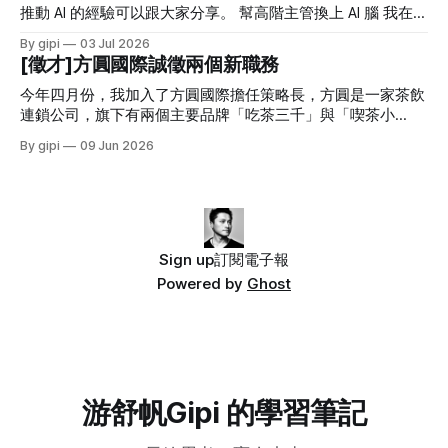
AI 時代的組織架構會如何演進？會變得更扁平嗎？」 對於組
雖然還在適應中，但我還是有蠻多收穫的。很多艱難的決策是
推動 AI 的經驗可以跟大家分享。 幫高階主管換上 AI 腦 我在五
織架構，我一直有個核心概念：「組織架構應該服務於目
真的需要勇氣，可當經營階層願意支持時，策略就走得很踏
月初寫過一篇文章《AI 在商業決策層面給我帶來的三層改
By gipi
03 Jul 2026
標。」(關於組織架構設計，可以參考：公司部門組織架構有
實。 五六月份，我投入在方圓的時間超過三百小時，這讓我
變》。 很多老闆都在談 AI 的重要性，可他們多數的 AI 知識都
[徵才]方圓國際誠徵兩個新職務
哪些？四種常見的組織架構與優缺點) 組織架構，不是最重要
反思真要做到影響一家公司的整體策略，我得花上多少時間才
是「聽來的」，而非親身經歷。一個對 AI 沒有足夠了解的主
的問題，優先思考的永遠是目標。 除了組織架構外，近幾年
夠。這個問題讓我對自己往後的工作方式有了新的啟發。 六
管，是很難體會 AI 真正的強大，以及 AI 可能具有的限制。 當
今年四月份，我加入了方圓國際擔任策略長，方圓是一家茶飲
最常被談論的問題就是「工程師要被 AI 取代了」、「AI
月份，我跟一家合作很久的企業主提案，取消預計要上的年度
高階主管處於這種狀態，公司的各種決策很難進入 AI 時代。
連鎖公司，旗下有兩個主要品牌「吃茶三千」與「喫茶小
課程，而是回到原先授課預計要解決的問題思考。我建議我們
他們的習慣用語會是： 「這不是用 AI 做一下就好了。」 「我
舖」。吃茶三千在海外 30 多的城市有約 130 家門市，喫茶小
By gipi
09 Jun 2026
直接把課程改成系統顧問案，因為他們遭遇的問題其實完全可
朋友跟我說，這個 AI 就能搞定了。」 「我昨天在網路上看到
舖在台灣則約有 60 家門市。 我從去年底開始擔任方圓的顧
以透過系統來解決。 這幾個月是真的比過去一年都忙碌，但
人家說，這東西 AI 五分鐘做出來。」 「我看新聞，某某公司
問，主要協助梳理公司的管理制度、流程與阻礙成長的問題。
也很充實。 AI 改變了許多事，但也很多沒改變的 AI 改變了我
導入 AI 後砍了幾百人。」 高階對新科技的一知半解，
四月份我轉任策略長，過去這一個多月，我除了 AI 的引入與
做事的方式，因為他讓效率提升了，也讓很多問題的解決方案
建置外，我也花了大量的時間重新構思公司的整體策略。 我
變多了；AI 也改變了我思考的方式，因為「做」變得
們進行了「未來十年不變的事」的策略探討，最終設定了十年
戰略方向，三年目標，以及 2026 年的關鍵任務。 透過這樣深
Sign up
訂閱電子報
度的策略思考，我們也藉這個機會盤點了公司目前的人才缺
Powered by
Ghost
口。 以下有兩個很關鍵的角色是我迫切在找尋的。如果你覺
得自己或身邊的人很適合加入方圓，請自薦或推薦給我，謝
謝。 歡迎將履歷投遞到：gipi@teashop168.com.tw 門市體驗
經理(Store Experience Manager) 門市是接觸終端消費者的最
後一哩路，也是品牌傳遞價值的關鍵接觸點。我們在全球因應
不同的市場有不同的店型設計，
游舒帆Gipi 的學習筆記