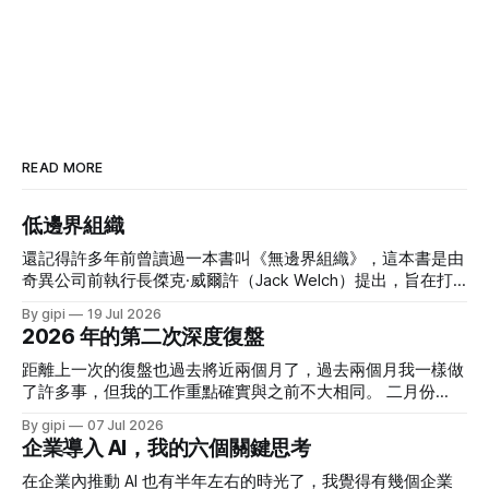
READ MORE
低邊界組織
還記得許多年前曾讀過一本書叫《無邊界組織》，這本書是由
奇異公司前執行長傑克·威爾許（Jack Welch）提出，旨在打
破企業內部的垂直與水平隔閡，以及公司與外部供應商、顧客
By gipi
19 Jul 2026
間的藩籬，以促進靈活性、創新和知識流動。 當年讀這本書
2026 年的第二次深度復盤
時覺得這概念很好，但 我也知道奇異本質上仍是一個高度強
勢、績效導向、中心權力清楚的大型企業。無邊界並不等於弱
距離上一次的復盤也過去將近兩個月了，過去兩個月我一樣做
化管理，反而是在強烈目標與績效要求下，移除妨礙執行的障
了許多事，但我的工作重點確實與之前不大相同。 二月份
礙。 所以我認為他當時提出這個概念時，更多的應該是對內
起，我花了大量的時間透過 AI 做了許多東西，發現 AI 的無窮
By gipi
07 Jul 2026
的一種政令宣達 - 你們要好好合作，你們不要樹立穀倉。 思
可能，也讓我重拾對工作的深度熱情。而六月份則是在熱情稍
企業導入 AI，我的六個關鍵思考
考的起源 最近因 AI 引入組織內，讓我對企業的組織分工與架
稍消退，回歸客觀思考的一個過渡期。 四月份，我正式接任
構設計有了許多思考。近幾個月陸續有幾個人問我：「你覺得
方圓策略長一職，把自己的角色放在思考三五年以上的策略。
在企業內推動 AI 也有半年左右的時光了，我覺得有幾個企業