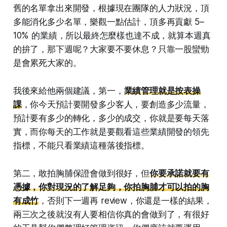
舊的名單拿出來開發，根據現在團隊的人力狀況，頂
多能消化多少名單，樂觀一點估計，頂多再貢獻 5–
10% 的業績，所以最終怎麼樣也達不成，就算本週真
的拚了，那下週呢？大家要不要休息？只靠一股蠻勁
是會累死大家的。
我後來給他兩個建議，第一，
業績管理就是按表操
課
，你今天預計要開發多少客人，要創造多少流量，
預計要有多少的轉化，多少的成交，你就是要每天落
實，而你每天的工作就是要觀看這些業績開發的領先
指標，不能只看業績這種落後指標。
第二，敢拍胸脯保證會做到很好，但
你要承諾就要有
憑據，你對現況的了解足夠，你拍胸脯才可以拍的胸
有成竹
，否則下一週再 review，你還是一樣的結果，
兩三次之後就沒有人要相信你真的會做到了，有很好