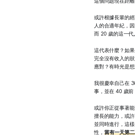
這個問題現在距離
或許根據長輩的經
人的合適年紀，因
而 20 歲的這一
這代表什麼？如果
完全沒有收入的狀
應對？有時光是想
我很慶幸自己在 
事，並在 40 
或許你正從事著能
擅長的能力，或許
並同時進行，這樣
性，
當有一天第二