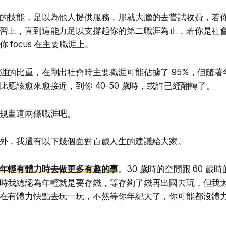
的技能，足以為他人提供服務，那就大膽的去嘗試收費，若
習上，直到這能力足以支撐起你的第二職涯為止，若你是社
 focus 在主要職涯上。
涯的比重，在剛出社會時主要職涯可能佔據了 95%，但隨著
比應該愈來愈接近，到你 40-50 歲時，或許已經翻轉了。
規畫這兩條職涯吧。
外，我還有以下幾個面對百歲人生的建議給大家。
年輕有體力時去做更多有趣的事
。30 歲時的空閒跟 60 歲
時我總認為年輕就是要存錢，等存夠了錢再出國去玩，但我
在有體力快點去玩一玩，不然等你年紀大了，你可能都沒體