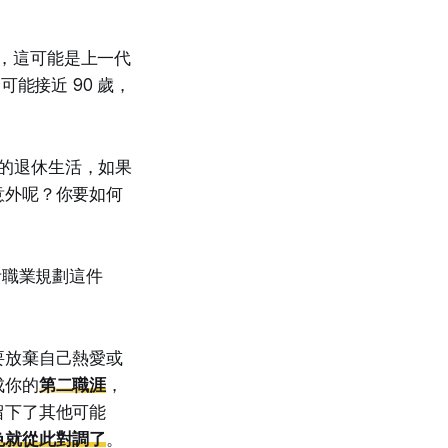
休，這可能是上一代
能接近 90 歲，
年的退休生活，如果
意外呢？你要如何
考職業規劃這件
要放棄自己熱愛或
成你的
第二職涯
，
留下了其他可能
色就從此對調了
。