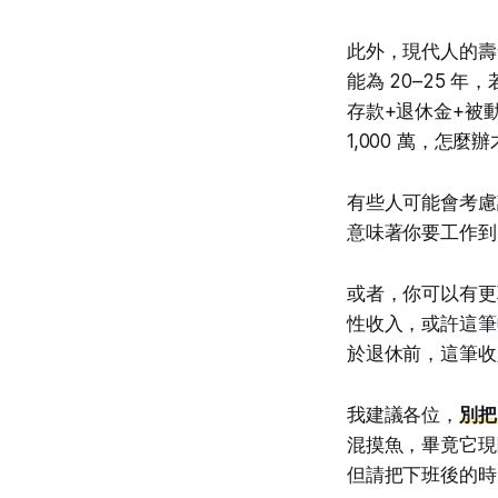
此外，現代人的壽命
能為 20–25 
存款+退休金+被動
1,000 萬，怎麼
有些人可能會考慮
意味著你要工作到 
或者，你可以有更
性收入，或許這筆
於退休前，這筆收
我建議各位，
別把
混摸魚，畢竟它現
但請把下班後的時