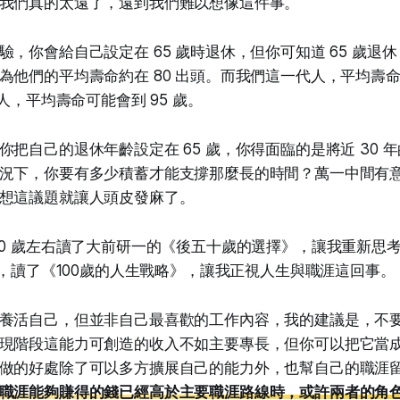
我們真的太遠了，遠到我們難以想像這件事。
驗，你會給自己設定在 65 歲時退休，但你可知道 65 歲退
為他們的平均壽命約在 80 出頭。而我們這一代人，平均壽命可
代人，平均壽命可能會到 95 歲。
你把自己的退休年齡設定在 65 歲，你得面臨的是將近 30 
況下，你要有多少積蓄才能支撐那麼長的時間？萬一中間有
想這議題就讓人頭皮發麻了。
30 歲左右讀了大前研一的《後五十歲的選擇》，讓我重新思
歲前，讀了《100歲的人生戰略》，讓我正視人生與職涯這回事。
養活自己，但並非自己最喜歡的工作內容，我的建議是，不
現階段這能力可創造的收入不如主要專長，但你可以把它當
做的好處除了可以多方擴展自己的能力外，也幫自己的職涯
職涯能夠賺得的錢已經高於主要職涯路線時，或許兩者的角