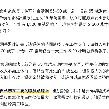
愈來愈長，你可能會活到 85–90 歲，若一樣在 65 歲退
年，若你的退休計畫原先是以 15 年為基準，現在可能必須要重
收入，可能有 1,500 萬就足夠了，現在可能需要 2,500 
辦才好？
調整退休計畫，讓退休的時間延後，多工作 5 年，讓收入可以
70 歲了，想到 70 歲時仍要一天工作 8–10 小時就覺得累了
聰明的做法，就是在 65 歲結束你的主要職涯，並仰賴你的
收入不如退休前，但只要有原先的 6 成左右，但你投入的的
入加上存款、退休金與被動收入，或許可以讓你過過較寬裕
自己綁在主要的職涯路線上
，但別誤會，我不是要你騎驢找
階段能幫你創造的價值最大，你還需要仰賴它過活，請妥善
間留給第二職涯。