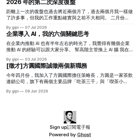
2026 年的第二次深度復盤
時覺得這概念很好，但 我也知道奇異本質上仍是一個高度強
勢、績效導向、中心權力清楚的大型企業。無邊界並不等於弱
距離上一次的復盤也過去將近兩個月了，過去兩個月我一樣做
化管理，反而是在強烈目標與績效要求下，移除妨礙執行的障
了許多事，但我的工作重點確實與之前不大相同。 二月份
礙。 所以我認為他當時提出這個概念時，更多的應該是對內
起，我花了大量的時間透過 AI 做了許多東西，發現 AI 的無窮
By gipi
07 Jul 2026
的一種政令宣達 - 你們要好好合作，你們不要樹立穀倉。 思
可能，也讓我重拾對工作的深度熱情。而六月份則是在熱情稍
企業導入 AI，我的六個關鍵思考
考的起源 最近因 AI 引入組織內，讓我對企業的組織分工與架
稍消退，回歸客觀思考的一個過渡期。 四月份，我正式接任
構設計有了許多思考。近幾個月陸續有幾個人問我：「你覺得
方圓策略長一職，把自己的角色放在思考三五年以上的策略。
在企業內推動 AI 也有半年左右的時光了，我覺得有幾個企業
AI 時代的組織架構會如何演進？會變得更扁平嗎？」 對於組
雖然還在適應中，但我還是有蠻多收穫的。很多艱難的決策是
推動 AI 的經驗可以跟大家分享。 幫高階主管換上 AI 腦 我在五
織架構，我一直有個核心概念：「組織架構應該服務於目
真的需要勇氣，可當經營階層願意支持時，策略就走得很踏
月初寫過一篇文章《AI 在商業決策層面給我帶來的三層改
By gipi
03 Jul 2026
標。」(關於組織架構設計，可以參考：公司部門組織架構有
實。 五六月份，我投入在方圓的時間超過三百小時，這讓我
變》。 很多老闆都在談 AI 的重要性，可他們多數的 AI 知識都
[徵才]方圓國際誠徵兩個新職務
哪些？四種常見的組織架構與優缺點) 組織架構，不是最重要
反思真要做到影響一家公司的整體策略，我得花上多少時間才
是「聽來的」，而非親身經歷。一個對 AI 沒有足夠了解的主
的問題，優先思考的永遠是目標。 除了組織架構外，近幾年
夠。這個問題讓我對自己往後的工作方式有了新的啟發。 六
管，是很難體會 AI 真正的強大，以及 AI 可能具有的限制。 當
今年四月份，我加入了方圓國際擔任策略長，方圓是一家茶飲
最常被談論的問題就是「工程師要被 AI 取代了」、「AI
月份，我跟一家合作很久的企業主提案，取消預計要上的年度
高階主管處於這種狀態，公司的各種決策很難進入 AI 時代。
連鎖公司，旗下有兩個主要品牌「吃茶三千」與「喫茶小
課程，而是回到原先授課預計要解決的問題思考。我建議我們
他們的習慣用語會是： 「這不是用 AI 做一下就好了。」 「我
舖」。吃茶三千在海外 30 多的城市有約 130 家門市，喫茶小
By gipi
09 Jun 2026
直接把課程改成系統顧問案，因為他們遭遇的問題其實完全可
朋友跟我說，這個 AI 就能搞定了。」 「我昨天在網路上看到
舖在台灣則約有 60 家門市。 我從去年底開始擔任方圓的顧
以透過系統來解決。 這幾個月是真的比過去一年都忙碌，但
人家說，這東西 AI 五分鐘做出來。」 「我看新聞，某某公司
問，主要協助梳理公司的管理制度、流程與阻礙成長的問題。
也很充實。 AI 改變了許多事，但也很多沒改變的 AI 改變了我
導入 AI 後砍了幾百人。」 高階對新科技的一知半解，
四月份我轉任策略長，過去這一個多月，我除了 AI 的引入與
做事的方式，因為他讓效率提升了，也讓很多問題的解決方案
建置外，我也花了大量的時間重新構思公司的整體策略。 我
變多了；AI 也改變了我思考的方式，因為「做」變得
們進行了「未來十年不變的事」的策略探討，最終設定了十年
戰略方向，三年目標，以及 2026 年的關鍵任務。 透過這樣深
Sign up
訂閱電子報
度的策略思考，我們也藉這個機會盤點了公司目前的人才缺
Powered by
Ghost
口。 以下有兩個很關鍵的角色是我迫切在找尋的。如果你覺