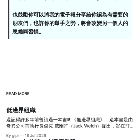
也鼓勵你可以將我的電子報分享給你認為有需要的
朋友們，也許你的舉手之勞，將會改變另一個人的
思維與習慣。
READ MORE
低邊界組織
還記得許多年前曾讀過一本書叫《無邊界組織》，這本書是由
奇異公司前執行長傑克·威爾許（Jack Welch）提出，旨在打
破企業內部的垂直與水平隔閡，以及公司與外部供應商、顧客
By gipi
19 Jul 2026
間的藩籬，以促進靈活性、創新和知識流動。 當年讀這本書